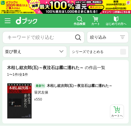
作品検索
カート
はじめての方へ
絞り込み
シリーズでまとめる
木枯し紋次郎(五)～夜泣石は霧に濡れた～
の作品一覧
1〜1件/全
1
件
木枯し紋次郎(五)～夜泣石は霧に濡れた～
最新刊
笹沢左保
550
カートへ