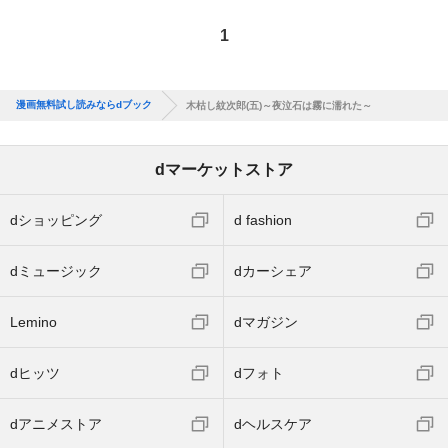
1
漫画無料試し読みならdブック
木枯し紋次郎(五)～夜泣石は霧に濡れた～
dマーケットストア
dショッピング
d fashion
dミュージック
dカーシェア
Lemino
dマガジン
dヒッツ
dフォト
dアニメストア
dヘルスケア