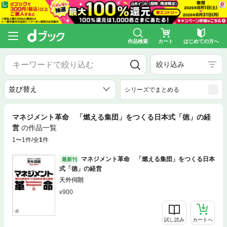
作品検索
カート
はじめての方へ
絞り込み
シリーズでまとめる
マネジメント革命 「燃える集団」をつくる日本式「徳」の経
営
の作品一覧
1〜1件/全
1
件
マネジメント革命 「燃える集団」をつくる日本
最新刊
式「徳」の経営
天外伺朗
900
試し読み
カートへ