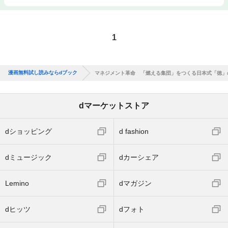
1
漫画無料試し読みならdブック
マネジメント革命 「燃える集団」をつくる日本式「徳」
dマーケットストア
dショッピング
d fashion
dミュージック
dカーシェア
Lemino
dマガジン
dヒッツ
dフォト