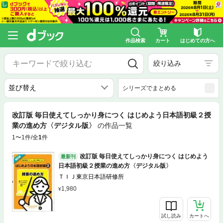
作品検索
カート
はじめての方へ
絞り込み
シリーズでまとめる
改訂版 毎日使えてしっかり身につく はじめよう日本語初級２授
業の進め方〈デジタル版〉
の作品一覧
1〜1件/全
1
件
改訂版 毎日使えてしっかり身につく はじめよう
最新刊
日本語初級２授業の進め方〈デジタル版〉
ＴＩＪ東京日本語研修所
1,980
試し読み
カートへ