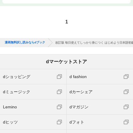
1
漫画無料試し読みならdブック
改訂版 毎日使えてしっかり身につく はじめよう日本語初
dマーケットストア
dショッピング
d fashion
dミュージック
dカーシェア
Lemino
dマガジン
dヒッツ
dフォト