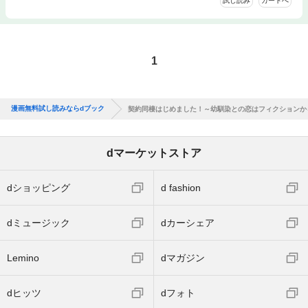
試し読み
カートへ
1
漫画無料試し読みならdブック
契約同棲はじめました！～幼馴染との恋はフィクションか
dマーケットストア
dショッピング
d fashion
dミュージック
dカーシェア
Lemino
dマガジン
dヒッツ
dフォト