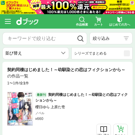
作品検索
カート
はじめての方へ
絞り込み
シリーズでまとめる
契約同棲はじめました！～幼馴染との恋はフィクションから～
の作品一覧
1〜1件/全
1
件
契約同棲はじめました！～幼馴染との恋はフィク
最新刊
ションから～
櫻日ゆら 上原た壱
ノベル
660