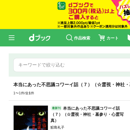
作品検索
カート
本当にあった不思議コワーイ話（７）（☆霊視・神社・
1〜1件/全
1
件
本当にあった不思議コワーイ話
最新刊
（７）（☆霊視・神社・墓参り・心霊写
真）
鮫島礼子