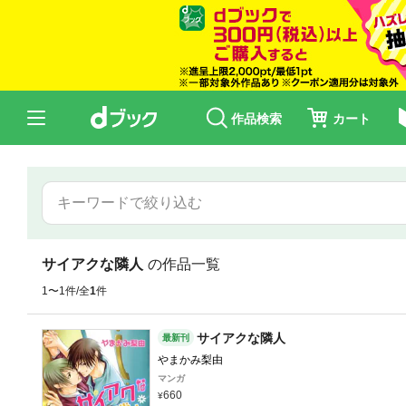
作品検索
カート
サイアクな隣人
の作品一覧
1〜1件/全
1
件
サイアクな隣人
最新刊
やまかみ梨由
マンガ
660