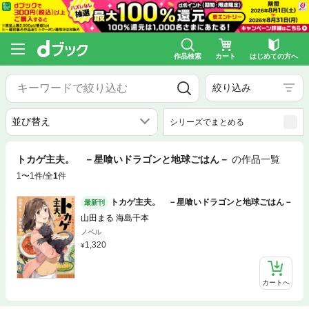
作品検索
カート
はじめての方へ
絞り込み
シリーズでまとめる
トカゲ主夫。 －星喰いドラゴンと地球ごはん－
の作品一覧
1〜1件/全
1
件
トカゲ主夫。 －星喰いドラゴンと地球ごはん－
最新刊
山田まる 海島千本
ノベル
1,320
カートへ