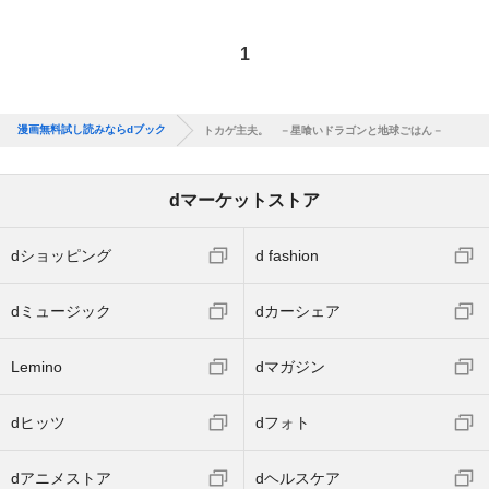
1
漫画無料試し読みならdブック
トカゲ主夫。 －星喰いドラゴンと地球ごはん－
dマーケットストア
dショッピング
d fashion
dミュージック
dカーシェア
Lemino
dマガジン
dヒッツ
dフォト
dアニメストア
dヘルスケア