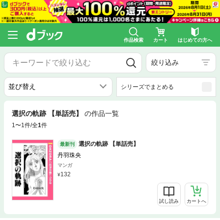
作品検索
カート
はじめての方へ
絞り込み
シリーズでまとめる
選択の軌跡 【単話売】
の作品一覧
1〜1件/全
1
件
選択の軌跡 【単話売】
最新刊
丹羽珠央
マンガ
132
試し読み
カートへ