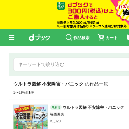
作品検索
カート
ウルトラ図解 不安障害・パニック
の作品一覧
1〜1件/全
1
件
ウルトラ図解 不安障害・パニック
最新刊
福西勇夫
1,320