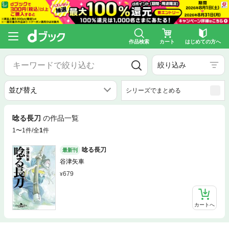
作品検索
カート
はじめての方へ
絞り込み
シリーズでまとめる
唸る長刀
の作品一覧
1〜1件/全
1
件
唸る長刀
最新刊
谷津矢車
679
カートへ