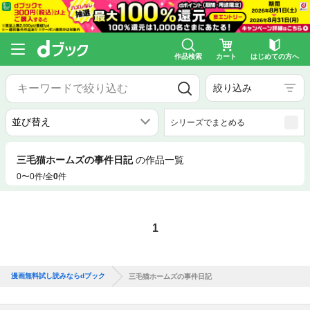
作品検索
カート
はじめての方へ
絞り込み
シリーズでまとめる
三毛猫ホームズの事件日記
の作品一覧
0〜0件/全
0
件
1
漫画無料試し読みならdブック
三毛猫ホームズの事件日記