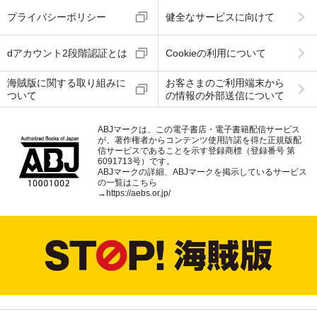
プライバシーポリシー
健全なサービスに向けて
dアカウント2段階認証とは
Cookieの利用について
海賊版に関する取り組みに
お客さまのご利用端末から
ついて
の情報の外部送信について
ABJマークは、この電子書店・電子書籍配信サービス
が、著作権者からコンテンツ使用許諾を得た正規版配
信サービスであることを示す登録商標（登録番号 第
6091713号）です。
ABJマークの詳細、ABJマークを掲示しているサービス
の一覧はこちら
→
https://aebs.or.jp/