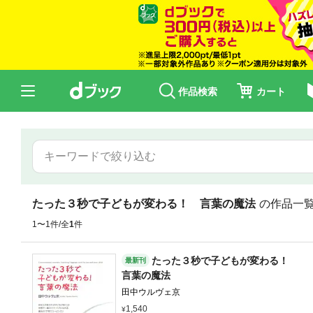
作品検索
カート
たった３秒で子どもが変わる！ 言葉の魔法
の作品一
1〜1件/全
1
件
たった３秒で子どもが変わる！
最新刊
言葉の魔法
田中ウルヴェ京
1,540