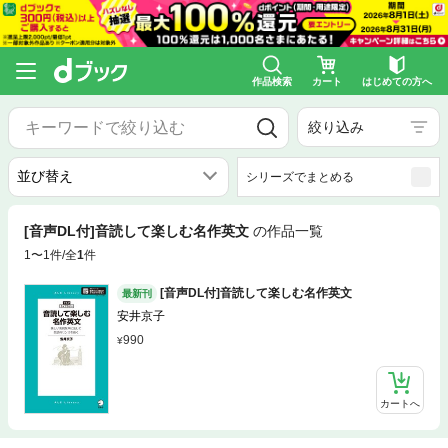
作品検索
カート
はじめての方へ
絞り込み
シリーズでまとめる
[音声DL付]音読して楽しむ名作英文
の作品一覧
1〜1件/全
1
件
[音声DL付]音読して楽しむ名作英文
最新刊
安井京子
990
カートへ