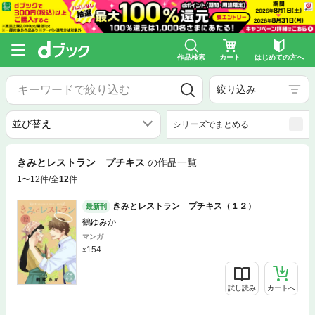
作品検索
カート
はじめての方へ
絞り込み
シリーズでまとめる
きみとレストラン プチキス
の作品一覧
1〜12件/全
12
件
きみとレストラン プチキス（１２）
最新刊
鶴ゆみか
マンガ
154
試し読み
カートへ