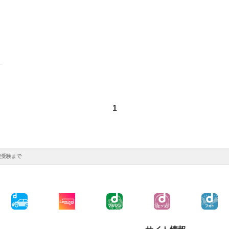
1
校受験まで