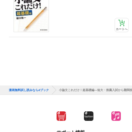
カートへ
漫画無料試し読みならdブック
小論文これだけ！超基礎編―短大・推薦入試から難関