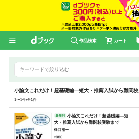
作品検索
カート
小論文これだけ！超基礎編―短大・推薦入試から難関校
1〜1件/全
1
件
小論文これだけ！超基礎編―短
最新刊
大・推薦入試から難関校受験まで
樋口裕一
880