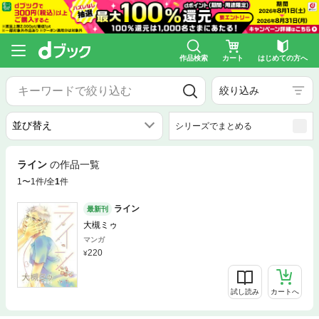
作品検索
カート
はじめての方へ
絞り込み
シリーズでまとめる
ライン
の作品一覧
1〜1件/全
1
件
ライン
最新刊
大槻ミゥ
マンガ
220
試し読み
カートへ