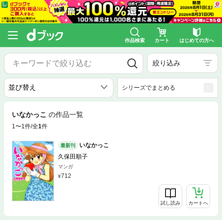
作品検索
カート
はじめての方へ
絞り込み
シリーズでまとめる
いなかっこ
の作品一覧
1〜1件/全
1
件
いなかっこ
最新刊
久保田順子
マンガ
712
試し読み
カートへ