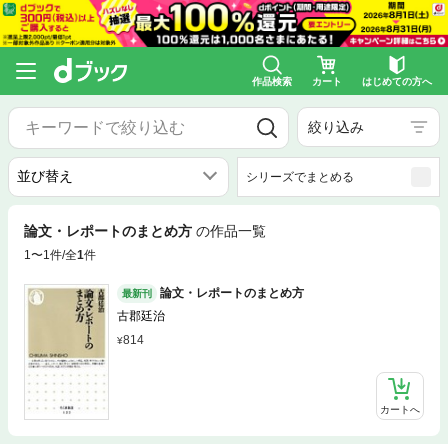
作品検索
カート
はじめての方へ
絞り込み
シリーズでまとめる
論文・レポートのまとめ方
の作品一覧
1〜1件/全
1
件
論文・レポートのまとめ方
最新刊
古郡廷治
814
カートへ