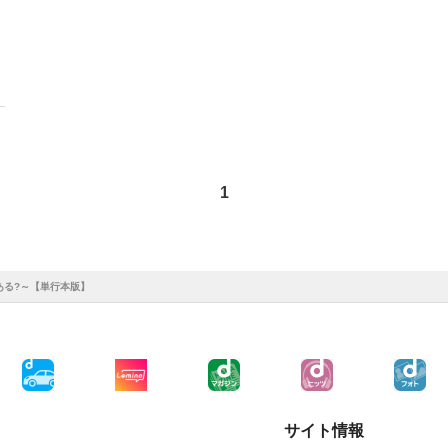
1
ある?～【単行本版】
サイト情報