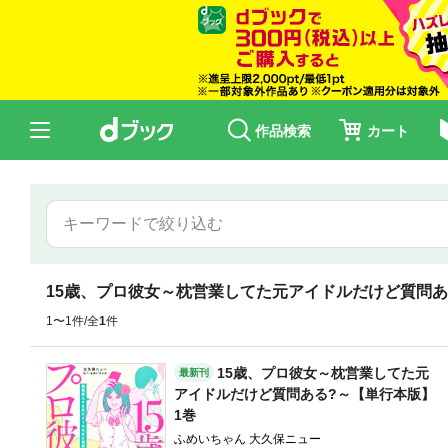
作品検索
カート
15歳、プロ彼女～枕営業してた元アイドルだけど質問あ
1〜1件/全
1
件
15歳、プロ彼女～枕営業してた元
最新刊
アイドルだけど質問ある?～【単行本版】
1巻
ふめいちゃん 大久保ニュー