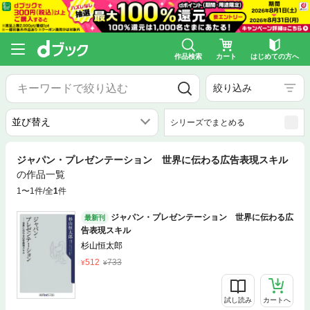
作品検索
カート
はじめての方へ
絞り込み
シリーズでまとめる
ジャパン・プレゼンテーション 世界に伝わる広告表現スキル
の作品一覧
1〜1件/全
1
件
ジャパン・プレゼンテーション 世界に伝わる広
最新刊
告表現スキル
杉山恒太郎
512
733
試し読み
カートへ