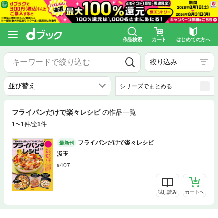
作品検索
カート
はじめての方へ
絞り込み
シリーズでまとめる
フライパンだけで楽々レシピ
の作品一覧
1〜1件/全
1
件
フライパンだけで楽々レシピ
最新刊
汲玉
407
試し読み
カートへ