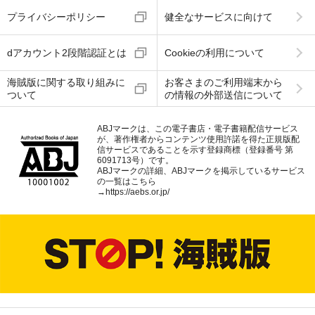
プライバシーポリシー
健全なサービスに向けて
dアカウント2段階認証とは
Cookieの利用について
海賊版に関する取り組みに
お客さまのご利用端末から
ついて
の情報の外部送信について
ABJマークは、この電子書店・電子書籍配信サービス
が、著作権者からコンテンツ使用許諾を得た正規版配
信サービスであることを示す登録商標（登録番号 第
6091713号）です。
ABJマークの詳細、ABJマークを掲示しているサービス
の一覧はこちら
→
https://aebs.or.jp/