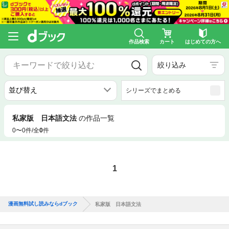
作品検索
カート
はじめての方へ
絞り込み
シリーズでまとめる
私家版 日本語文法
の作品一覧
0〜0件/全
0
件
1
漫画無料試し読みならdブック
私家版 日本語文法