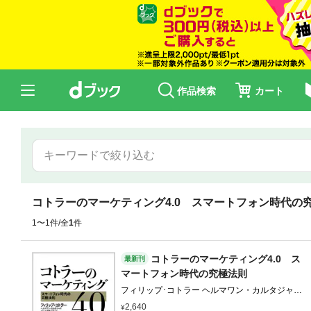
作品検索
カート
コトラーのマーケティング4.0 スマートフォン時代の
1〜1件/全
1
件
コトラーのマーケティング4.0 ス
最新刊
マートフォン時代の究極法則
フィリップ･コトラー ヘルマワン・カルタジャヤ
イワン・セティアワン 恩藏直人 藤井清美
2,640