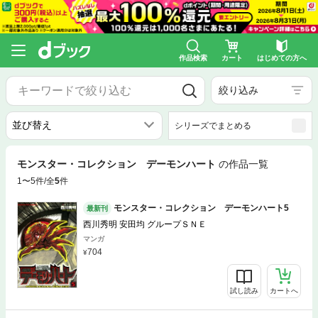
作品検索
カート
はじめての方へ
絞り込み
シリーズでまとめる
モンスター・コレクション デーモンハート
の作品一覧
1〜5件/全
5
件
モンスター・コレクション デーモンハート5
最新刊
西川秀明 安田均 グループＳＮＥ
マンガ
704
試し読み
カートへ