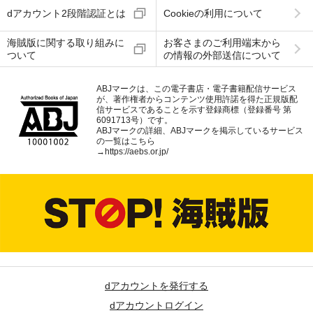
dアカウント2段階認証とは
Cookieの利用について
海賊版に関する取り組みに
お客さまのご利用端末から
ついて
の情報の外部送信について
ABJマークは、この電子書店・電子書籍配信サービス
が、著作権者からコンテンツ使用許諾を得た正規版配
信サービスであることを示す登録商標（登録番号 第
6091713号）です。
ABJマークの詳細、ABJマークを掲示しているサービス
の一覧はこちら
→
https://aebs.or.jp/
dアカウントを発行する
dアカウントログイン