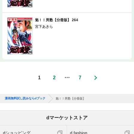
魁！！男塾【分冊版】 264
宮下あきら
1
2
・・・
7
漫画無料試し読みならdブック
魁！！男塾【分冊版】
dマーケットストア