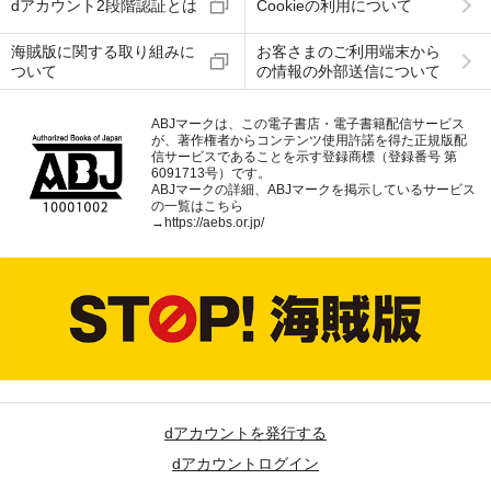
dアカウント2段階認証とは
Cookieの利用について
海賊版に関する取り組みに
お客さまのご利用端末から
ついて
の情報の外部送信について
ABJマークは、この電子書店・電子書籍配信サービス
が、著作権者からコンテンツ使用許諾を得た正規版配
信サービスであることを示す登録商標（登録番号 第
6091713号）です。
ABJマークの詳細、ABJマークを掲示しているサービス
の一覧はこちら
→
https://aebs.or.jp/
dアカウントを発行する
dアカウントログイン