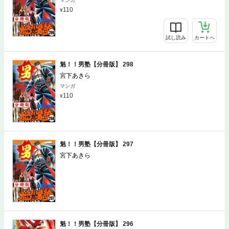
マンガ
110
試し読み
カートへ
魁！！男塾【分冊版】 298
宮下あきら
マンガ
110
試し読み
カートへ
魁！！男塾【分冊版】 297
宮下あきら