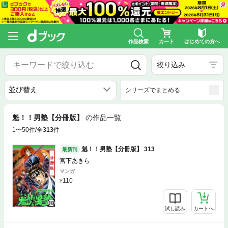
作品検索
カート
はじめての方へ
絞り込み
シリーズでまとめる
魁！！男塾【分冊版】
の作品一覧
1〜50件/全
313
件
魁！！男塾【分冊版】 313
最新刊
宮下あきら
マンガ
110
試し読み
カートへ