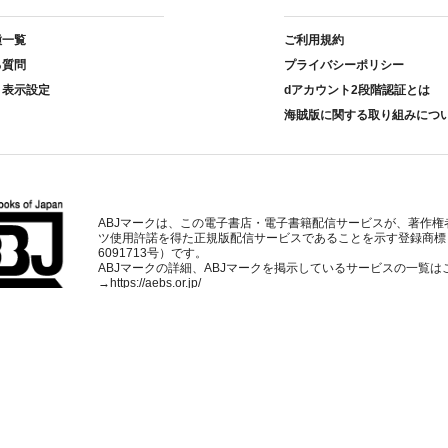
種一覧
ご利用規約
る質問
プライバシーポリシー
ト表示設定
dアカウント2段階認証とは
海賊版に関する取り組みにつ
ABJマークは、この電子書店・電子書籍配信サービスが、著作権
ツ使用許諾を得た正規版配信サービスであることを示す登録商標
6091713号）です。
ABJマークの詳細、ABJマークを掲示しているサービスの一覧は
→
https://aebs.or.jp/