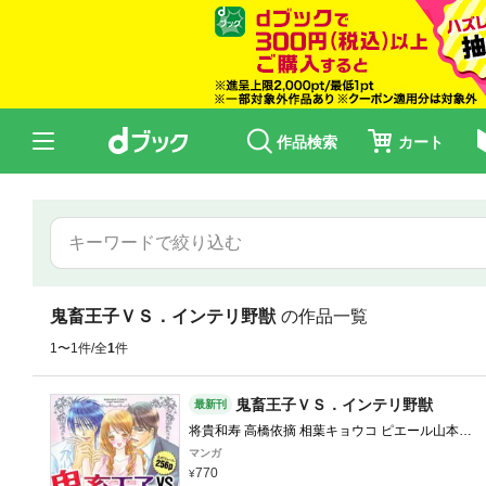
作品検索
カート
鬼畜王子ＶＳ．インテリ野獣
の作品一覧
1〜1件/全
1
件
鬼畜王子ＶＳ．インテリ野獣
最新刊
将貴和寿 高橋依摘 相葉キョウコ ピエール山本
ほり恵利織 伊勢崎ゆず 青山りさ 美波はるこ
マンガ
770