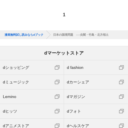
1
漫画無料試し読みならdブック
日本の国境問題 ──尖閣・竹島・北方領土
dマーケットストア
dショッピング
d fashion
dミュージック
dカーシェア
Lemino
dマガジン
dヒッツ
dフォト
dアニメストア
dヘルスケア