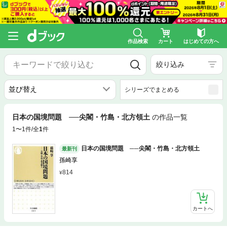
作品検索
カート
はじめての方へ
絞り込み
シリーズでまとめる
日本の国境問題 ──尖閣・竹島・北方領土
の作品一覧
1〜1件/全
1
件
日本の国境問題 ──尖閣・竹島・北方領土
最新刊
孫崎享
814
カートへ