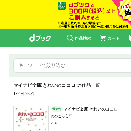
作品検索
カート
マイナビ文庫 きれいのココロ
の作品一覧
1〜1件/全
1
件
マイナビ文庫 きれいのココロ
最新刊
おのころ心平
649