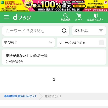
作品検索
カート
はじめての方へ
絞り込み
シリーズでまとめる
憲法が危ない！
の作品一覧
0〜0件/全
0
件
1
漫画無料試し読みならdブック
憲法が危ない！