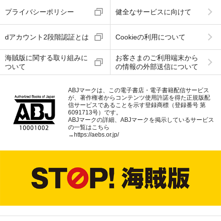
プライバシーポリシー
健全なサービスに向けて
dアカウント2段階認証とは
Cookieの利用について
海賊版に関する取り組みに
お客さまのご利用端末から
ついて
の情報の外部送信について
ABJマークは、この電子書店・電子書籍配信サービス
が、著作権者からコンテンツ使用許諾を得た正規版配
信サービスであることを示す登録商標（登録番号 第
6091713号）です。
ABJマークの詳細、ABJマークを掲示しているサービス
の一覧はこちら
→
https://aebs.or.jp/