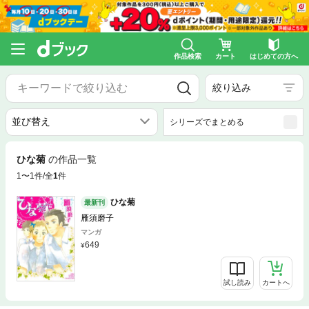
作品検索
カート
はじめての方へ
絞り込み
シリーズでまとめる
ひな菊
の作品一覧
1〜1件/全
1
件
ひな菊
最新刊
雁須磨子
マンガ
649
試し読み
カートへ