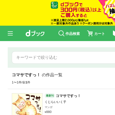
作品検索
カート
コマサですっ！
の作品一覧
1〜1件/全
1
件
コマサですっ！
最新刊
くじらいいく子
マンガ
880