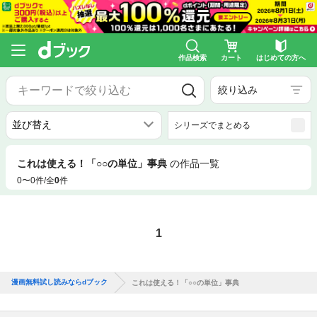
作品検索
カート
はじめての方へ
絞り込み
シリーズでまとめる
これは使える！「○○の単位」事典
の作品一覧
0〜0件/全
0
件
1
漫画無料試し読みならdブック
これは使える！「○○の単位」事典