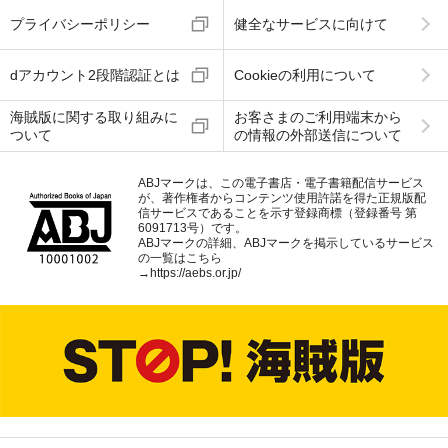
プライバシーポリシー
健全なサービスに向けて
dアカウント2段階認証とは
Cookieの利用について
海賊版に関する取り組みに
お客さまのご利用端末から
ついて
の情報の外部送信について
ABJマークは、この電子書店・電子書籍配信サービス
が、著作権者からコンテンツ使用許諾を得た正規版配
信サービスであることを示す登録商標（登録番号 第
6091713号）です。
ABJマークの詳細、ABJマークを掲示しているサービス
の一覧はこちら
→
https://aebs.or.jp/