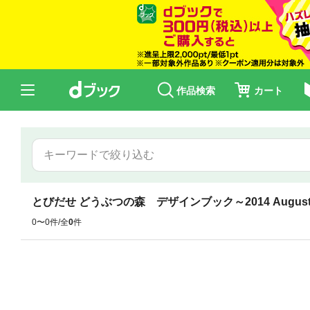
作品検索
カート
とびだせ どうぶつの森 デザインブック～2014 Augus
0〜0件/全
0
件