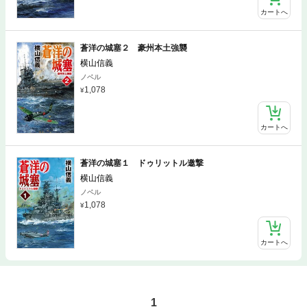
カートへ
蒼洋の城塞２ 豪州本土強襲
横山信義
ノベル
1,078
カートへ
蒼洋の城塞１ ドゥリットル邀撃
横山信義
ノベル
1,078
カートへ
1