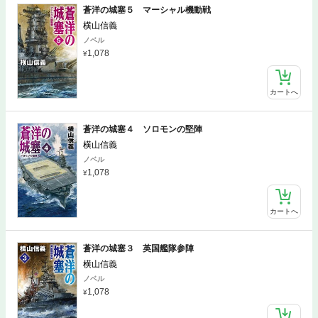
蒼洋の城塞５ マーシャル機動戦
横山信義
ノベル
1,078
カートへ
蒼洋の城塞４ ソロモンの堅陣
横山信義
ノベル
1,078
カートへ
蒼洋の城塞３ 英国艦隊参陣
横山信義
ノベル
1,078