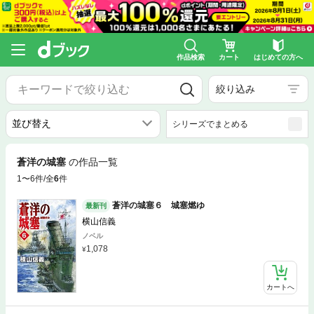
作品検索
カート
はじめての方へ
絞り込み
シリーズでまとめる
蒼洋の城塞
の作品一覧
1〜6件/全
6
件
蒼洋の城塞６ 城塞燃ゆ
最新刊
横山信義
ノベル
1,078
カートへ