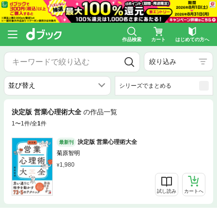
作品検索
カート
はじめての方へ
絞り込み
シリーズでまとめる
決定版 営業心理術大全
の作品一覧
1〜1件/全
1
件
決定版 営業心理術大全
最新刊
菊原智明
1,980
試し読み
カートへ