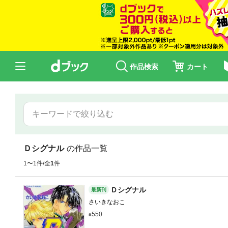
作品検索
カート
Ｄシグナル
の作品一覧
1〜1件/全
1
件
Ｄシグナル
最新刊
さいきなおこ
550