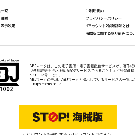
種一覧
ご利用規約
る質問
プライバシーポリシー
ト表示設定
dアカウント2段階認証とは
海賊版に関する取り組みにつ
ABJマークは、この電子書店・電子書籍配信サービスが、著作権
ツ使用許諾を得た正規版配信サービスであることを示す登録商標
6091713号）です。
ABJマークの詳細、ABJマークを掲示しているサービスの一覧は
→
https://aebs.or.jp/
dアカウントを発行する
dアカウントログイン