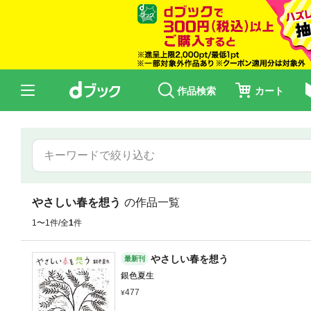
作品検索
カート
やさしい春を想う
の作品一覧
1〜1件/全
1
件
やさしい春を想う
最新刊
銀色夏生
477