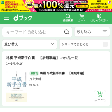
作品検索
カート
はじめての方へ
絞り込み
シリーズでまとめる
将棋 平成新手白書 【居飛車編】
の作品一覧
1〜1件/全
1
件
将棋 平成新手白書 【居飛車編】
最新刊
片上大輔
1,574
カートへ