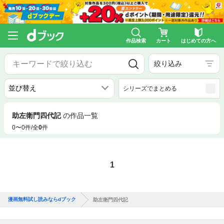
作品検索
カート
はじめての方へ
絞り込み
シリーズでまとめる
助左衛門四代記
の作品一覧
0〜0件/全
0
件
1
漫画無料試し読みならdブック
助左衛門四代記