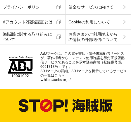
プライバシーポリシー
健全なサービスに向けて
dアカウント2段階認証とは
Cookieの利用について
海賊版に関する取り組みに
お客さまのご利用端末から
ついて
の情報の外部送信について
ABJマークは、この電子書店・電子書籍配信サービス
が、著作権者からコンテンツ使用許諾を得た正規版配
信サービスであることを示す登録商標（登録番号 第
6091713号）です。
ABJマークの詳細、ABJマークを掲示しているサービス
の一覧はこちら
→
https://aebs.or.jp/