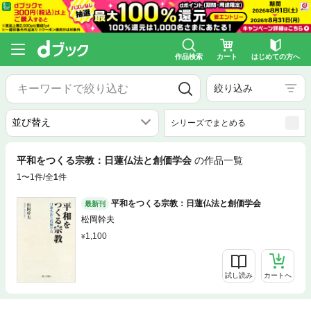
作品検索
カート
はじめての方へ
絞り込み
シリーズでまとめる
平和をつくる宗教：日蓮仏法と創価学会
の作品一覧
1〜1件/全
1
件
平和をつくる宗教：日蓮仏法と創価学会
最新刊
松岡幹夫
1,100
試し読み
カートへ