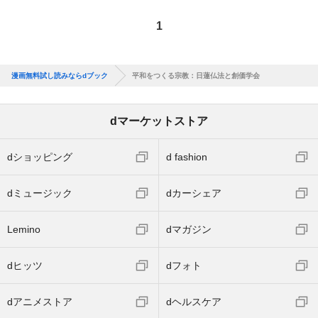
1
漫画無料試し読みならdブック
平和をつくる宗教：日蓮仏法と創価学会
dマーケットストア
dショッピング
d fashion
dミュージック
dカーシェア
Lemino
dマガジン
dヒッツ
dフォト
dアニメストア
dヘルスケア