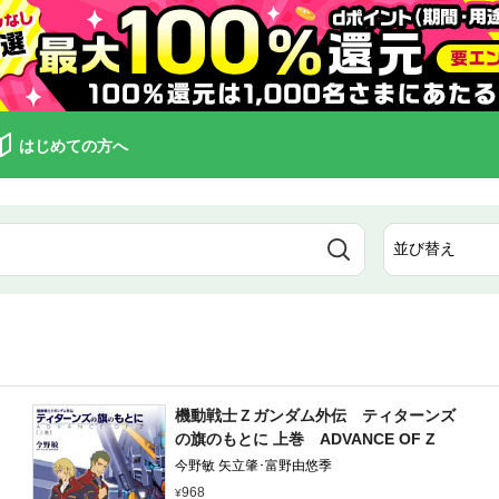
はじめての方へ
機動戦士Ｚガンダム外伝 ティターンズ
の旗のもとに 上巻 ADVANCE OF Z
今野敏 矢立肇･富野由悠季
968