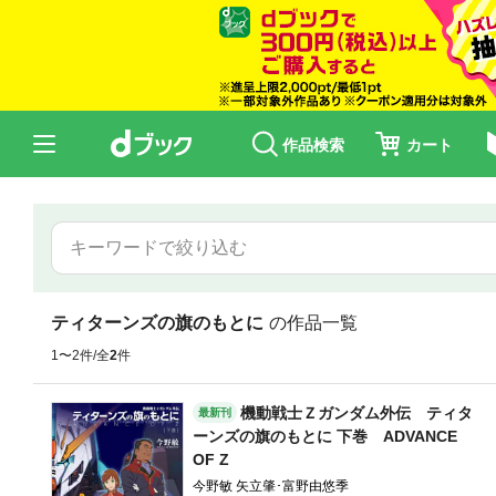
作品検索
カート
ティターンズの旗のもとに
の作品一覧
1〜2件/全
2
件
機動戦士Ｚガンダム外伝 ティタ
最新刊
ーンズの旗のもとに 下巻 ADVANCE
OF Z
今野敏 矢立肇･富野由悠季