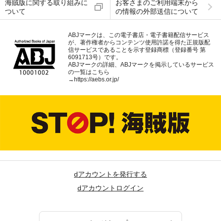
海賊版に関する取り組みに
お客さまのご利用端末から
ついて
の情報の外部送信について
ABJマークは、この電子書店・電子書籍配信サービス
が、著作権者からコンテンツ使用許諾を得た正規版配
信サービスであることを示す登録商標（登録番号 第
6091713号）です。
ABJマークの詳細、ABJマークを掲示しているサービス
の一覧はこちら
→
https://aebs.or.jp/
dアカウントを発行する
dアカウントログイン