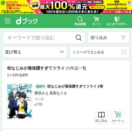
作品検索
カート
はじめての方へ
絞り込み
シリーズでまとめる
幼なじみが過保護すぎてツライ
の作品一覧
1〜2件/全
2
件
幼なじみが過保護すぎてツライ 2巻
最新刊
隈浪さえ 吾田なぐさ
マンガ
770
試し読み
カートへ