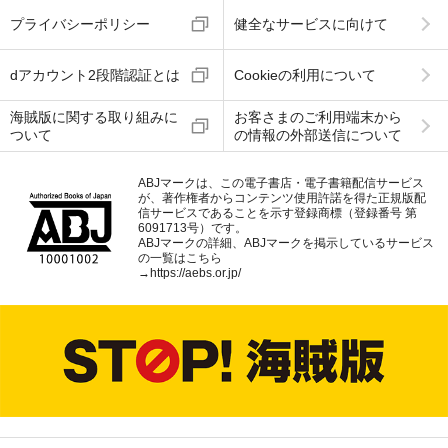
プライバシーポリシー
健全なサービスに向けて
dアカウント2段階認証とは
Cookieの利用について
海賊版に関する取り組みに
お客さまのご利用端末から
ついて
の情報の外部送信について
ABJマークは、この電子書店・電子書籍配信サービス
が、著作権者からコンテンツ使用許諾を得た正規版配
信サービスであることを示す登録商標（登録番号 第
6091713号）です。
ABJマークの詳細、ABJマークを掲示しているサービス
の一覧はこちら
→
https://aebs.or.jp/