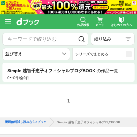
作品検索
カート
はじめての方へ
絞り込み
シリーズでまとめる
Simple 越智千恵子オフィシャルブログBOOK
の作品一覧
0〜0件/全
0
件
1
漫画無料試し読みならdブック
Simple 越智千恵子オフィシャルブログBOOK