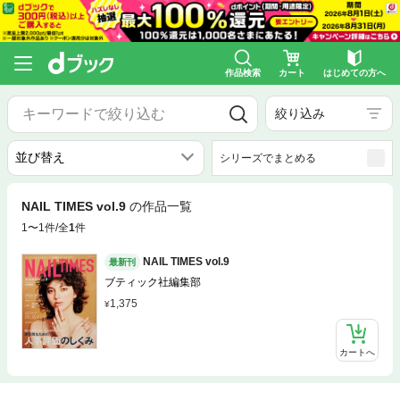
作品検索
カート
はじめての方へ
絞り込み
シリーズでまとめる
NAIL TIMES vol.9
の作品一覧
1〜1件/全
1
件
NAIL TIMES vol.9
最新刊
ブティック社編集部
1,375
カートへ