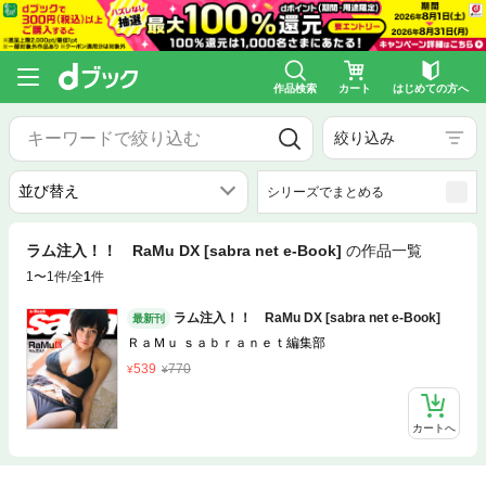
作品検索
カート
はじめての方へ
絞り込み
シリーズでまとめる
ラム注入！！ RaMu DX [sabra net e-Book]
の作品一覧
1〜1件/全
1
件
ラム注入！！ RaMu DX [sabra net e-Book]
最新刊
ＲａＭｕ ｓａｂｒａｎｅｔ編集部
539
770
カートへ