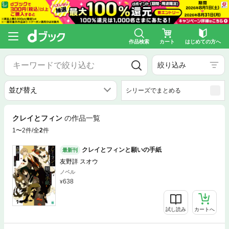
作品検索
カート
はじめての方へ
絞り込み
シリーズでまとめる
クレイとフィン
の作品一覧
1〜2件/全
2
件
クレイとフィンと願いの手紙
最新刊
友野詳 スオウ
ノベル
638
試し読み
カートへ