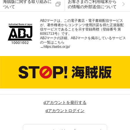
海賊版に関する取り組みに
お客さまのご利用端末から
ついて
の情報の外部送信について
ABJマークは、この電子書店・電子書籍配信サービス
が、著作権者からコンテンツ使用許諾を得た正規版配
信サービスであることを示す登録商標（登録番号 第
6091713号）です。
ABJマークの詳細、ABJマークを掲示しているサービス
の一覧はこちら
→
https://aebs.or.jp/
dアカウントを発行する
dアカウントログイン