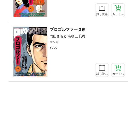
試し読み
カートへ
プロゴルファー 3巻
内山まもる 高橋三千綱
マンガ
550
試し読み
カートへ