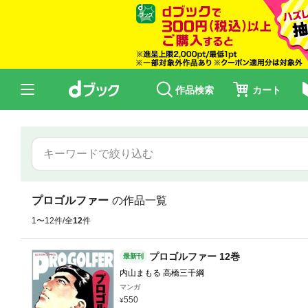
作品検索
カート
プロゴルファー
の作品一覧
1〜12件/全
12
件
プロゴルファー 12巻
最新刊
内山まもる 高橋三千綱
マンガ
550