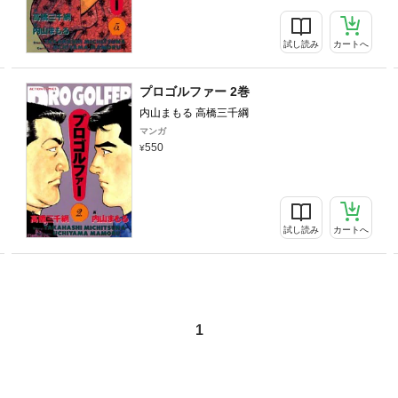
試し読み
カートへ
プロゴルファー 2巻
内山まもる 高橋三千綱
マンガ
550
試し読み
カートへ
1