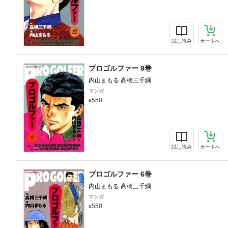
試し読み
カートへ
プロゴルファー 9巻
内山まもる 高橋三千綱
マンガ
550
試し読み
カートへ
プロゴルファー 6巻
内山まもる 高橋三千綱
マンガ
550