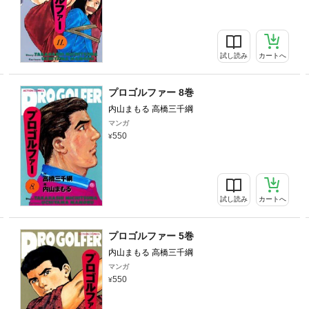
試し読み
カートへ
プロゴルファー 8巻
内山まもる 高橋三千綱
マンガ
550
試し読み
カートへ
プロゴルファー 5巻
内山まもる 高橋三千綱
マンガ
550