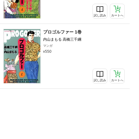
試し読み
カートへ
プロゴルファー 1巻
内山まもる 高橋三千綱
マンガ
550
試し読み
カートへ