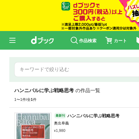
作品検索
カート
ハンニバルに学ぶ戦略思考
の作品一覧
1〜1件/全
1
件
ハンニバルに学ぶ戦略思考
最新刊
奥出阜義
1,980