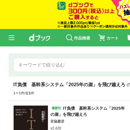
作品検索
カート
IT負債 基幹系システム「2025年の崖」を飛び越えろ
1〜1件/全
1
件
IT負債 基幹系システム「2025年
最新刊
の崖」を飛び越えろ
室脇慶彦
2,420