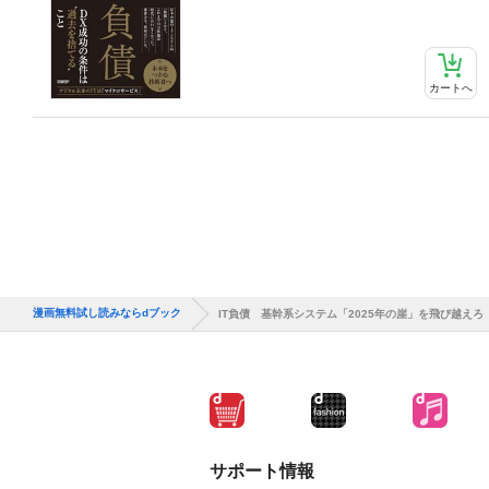
カートへ
漫画無料試し読みならdブック
IT負債 基幹系システム「2025年の崖」を飛び越えろ
サポート情報