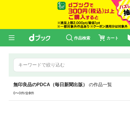
作品検索
カート
無印良品のPDCA（毎日新聞出版）
の作品一覧
0〜0件/全
0
件